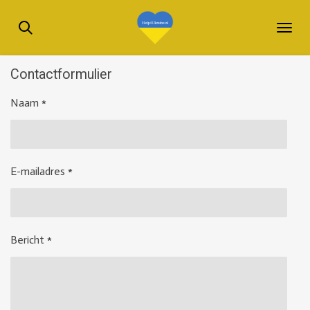
Ga
direct
naar
de
Contactformulier
hoofdinhoud
Naam *
E-mailadres *
Bericht *