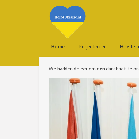
Ga
direct
naar
de
hoofdinhoud
Home
Projecten
Hoe te 
We hadden de eer om een dankbrief te on