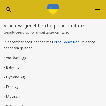
Ga
direct
naar
de
Vrachtwagen 49 en help aan soldaten
hoofdinhoud
Gepubliceerd op 10 januari 2026 om 14:20
In december 2025 hebben met
Nico Bonestroo
volgende
goederen geladen:
•
Voedsel: 239
•
Baby: 58
•
Hygiëne: 45
•
Dier: 25
•
Medisch: 1