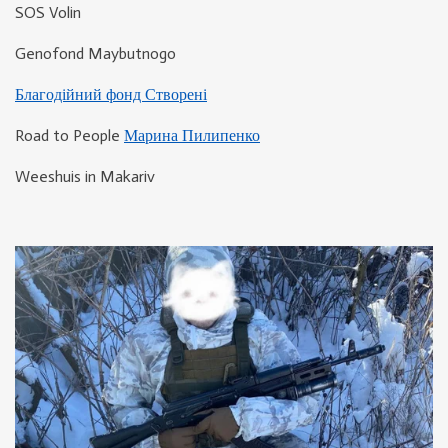
SOS Volin
Genofond Maybutnogo
Благодійний фонд Створені
R
oad to People
Марина Пилипенко
Weeshuis in Makariv