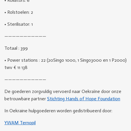
•
Rollators: 6
•
Rolstoelen: 2
•
Sterilisator: 1
———————————
Totaal : 399
•
Power stations : 22 (20Singo 1000, 1 Singo3000 en 1 P2000)
twv € 11 138
———————————
De goederen zorgvuldig vervoerd naar Oekraïne door onze
betrouwbare partner
Stichting Hands of Hope Foundation
In Oekraine hulpgoederen worden gedistribueerd door:
YWAM Ternopil