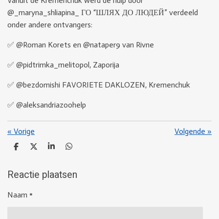
Vanuit de Kremenchuk werd de hulp door
@_maryna_shliapina_ ГО “ШЛЯХ ДО ЛЮДЕЙ” verdeeld
onder andere ontvangers:
✅ @Roman Korets en @nataper9 van Rivne
✅ @pidtrimka_melitopol, Zaporija
✅ @bezdomishi FAVORIETE DAKLOZEN, Kremenchuk
✅ @aleksandriazoohelp
«
Vorige
Volgende
»
D
D
S
D
e
e
h
e
l
e
a
l
e
l
r
e
Reactie plaatsen
n
e
n
Naam *