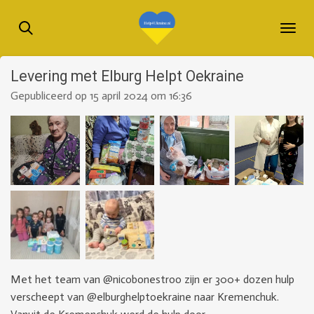
Ga
direct
naar
de
Levering met Elburg Helpt Oekraine
hoofdinhoud
Gepubliceerd op 15 april 2024 om 16:36
Met het team van @nicobonestroo zijn er 300+ dozen hulp
verscheept van @elburghelptoekraine naar Kremenchuk.