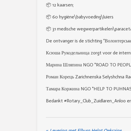
📦 12 kaarsen;
📦 60 hygiëne\babyvoeding\luiers
📦 31 medische wegwerpartikelen\paracet
De ontvanger is de stichting “Волонтерськ
Ксюша Рукодельница zorgt voor de interne 
Марина Шляпина NGO "ROAD TO PEOPL
Роман Корець Zarichnenska Selyshchna Ra
Тамара Коржина NGO "HELP TO PUHNAS
Bedankt #Rotary_Club_Zuidlaren_Anloo en 
«
Levering met Elburg Helpt Oekraine