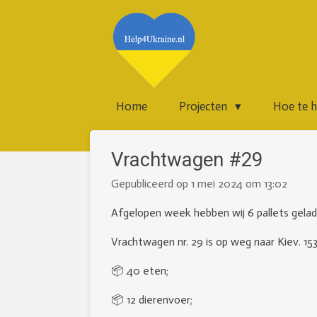
Ga
direct
naar
de
hoofdinhoud
Home
Projecten
Hoe te 
Vrachtwagen #29
Gepubliceerd op 1 mei 2024 om 13:02
Afgelopen week hebben wij 6 pallets gelad
Vrachtwagen nr. 29 is op weg naar Kiev. 15
📦 40 eten;
📦 12 dierenvoer;