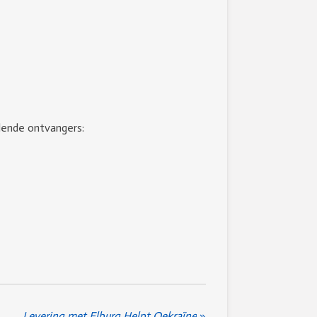
lende ontvangers:
Levering met Elburg Helpt Oekraïne
»