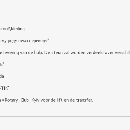
amol\kleding;
ому роду нема переводу”.
levering van de hulp. De steun zal worden verdeeld over verschil
E"
da
TIK"
#Rotary_Club_Kyiv voor de lift en de transfer.