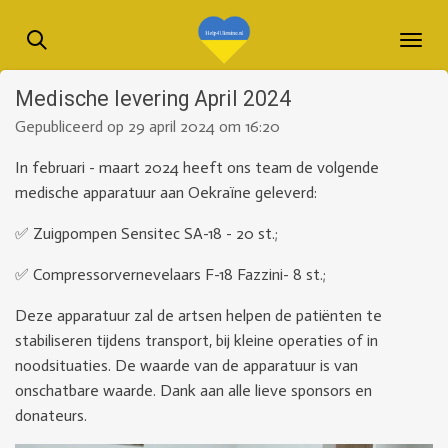
Ga
direct
naar
Medische levering April 2024
de
hoofdinhoud
Gepubliceerd op 29 april 2024 om 16:20
In februari - maart 2024 heeft ons team de volgende
medische apparatuur aan Oekraïne geleverd:
✅ Zuigpompen Sensitec SA-18 - 20 st.;
✅ Compressorvernevelaars F-18 Fazzini- 8 st.;
Deze apparatuur zal de artsen helpen de patiënten te
stabiliseren tijdens transport, bij kleine operaties of in
noodsituaties. De waarde van de apparatuur is van
onschatbare waarde. Dank aan alle lieve sponsors en
donateurs.