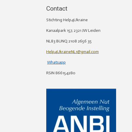
Contact
Stichting Help4Ukraine
Kanaalpark 157, 2321 JW Leiden
NL83 BUNQ 2108 2656 35
Help4UkraineNL1@gmail.com
Whatsapp
RSIN 866154280