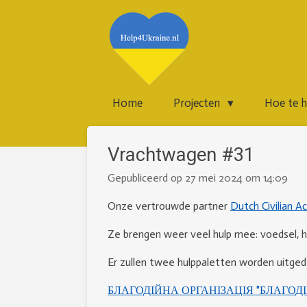
Ga
direct
naar
de
hoofdinhoud
Home
Projecten
Hoe te 
Vrachtwagen #31
Gepubliceerd op 27 mei 2024 om 14:09
Onze vertrouwde partner
Dutch Civilian A
Ze brengen weer veel hulp mee: voedsel, hy
Er zullen twee hulppaletten worden uitgede
БЛАГОДІЙНА ОРГАНІЗАЦІЯ "БЛАГО