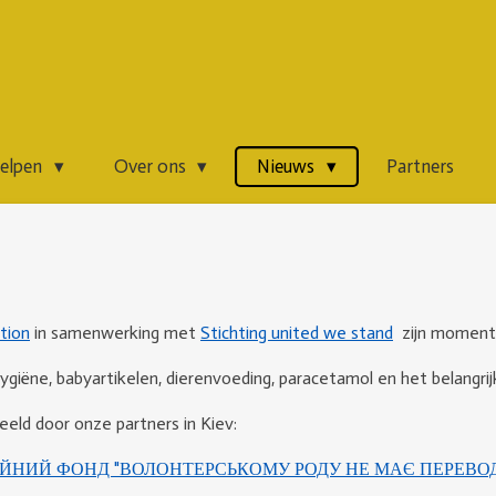
helpen
Over ons
Nieuws
Partners
ction
in samenwerking met
Stichting united we stand
zijn momente
giëne, babyartikelen, dierenvoeding, paracetamol en het belangrijk
eld door onze partners in Kiev:
ДІЙНИЙ ФОНД "ВОЛОНТЕРСЬКОМУ РОДУ НЕ МАЄ ПЕРЕВО