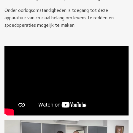
Onder oorlogsomstandigheden is toegang tot deze
apparatuur van cruciaal belang om levens te redden en
spoedoperaties mogelijk te maken